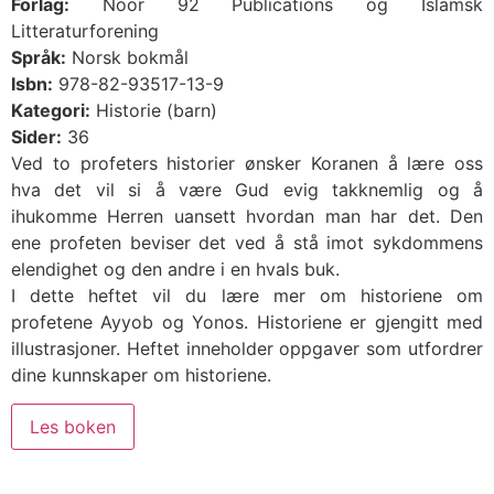
Forlag:
Noor 92 Publications og Islamsk
Litteraturforening
Språk:
Norsk bokmål
Isbn:
978-82-93517-13-9
Kategori:
Historie (barn)
Sider:
36
Ved to profeters historier ønsker Koranen å lære oss
hva det vil si å være Gud evig takknemlig og å
ihukomme Herren uansett hvordan man har det. Den
ene profeten beviser det ved å stå imot sykdommens
elendighet og den andre i en hvals buk.
I dette heftet vil du lære mer om historiene om
profetene Ayyob og Yonos. Historiene er gjengitt med
illustrasjoner. Heftet inneholder oppgaver som utfordrer
dine kunnskaper om historiene.
Les boken