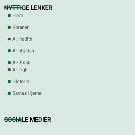
NYTTIGE LENKER
Hjem
Koranen
Al-Ḥadīth
Al-ʻAqīdah
Al-Iḥsān
Al-Fiqh
Historie
Barnas Hjørne
SOSIALE MEDIER