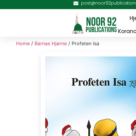
post@noor92publication
H
Korano
Home
/
Barnas Hjørne
/ Profeten Isa