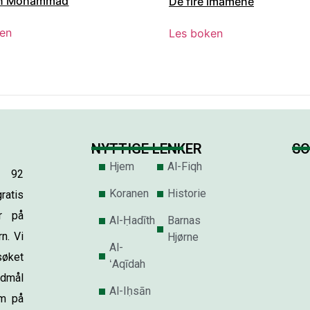
en Mohammad
De fire imamene
ken
Les boken
NYTTIGE LENKER
SO
Hjem
Al-Fiqh
r 92
Koranen
Historie
atis
ur på
Al-Ḥadīth
Barnas
n. Vi
Hjørne
Al-
søket
ʻAqīdah
edmål
Al-Iḥsān
am på