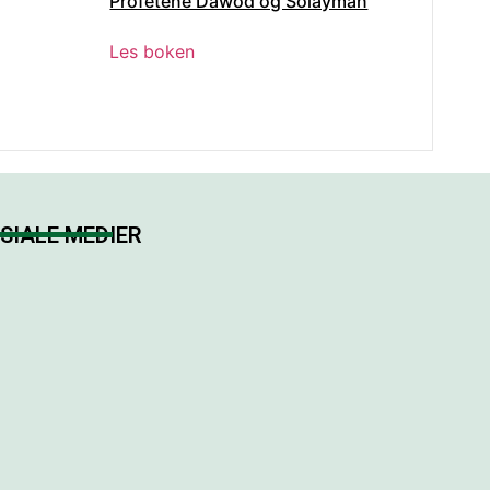
Profetene Dawod og Solayman
Les boken
SIALE MEDIER