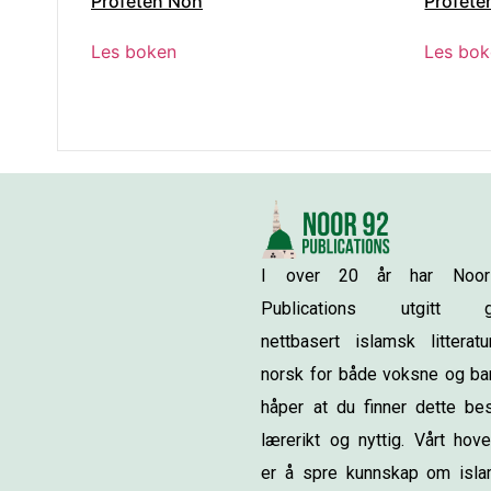
Profeten Noh
Profet
Les boken
Les bo
I over 20 år har Noo
Publications utgitt gr
nettbasert islamsk litterat
norsk for både voksne og bar
håper at du finner dette be
lærerikt og nyttig. Vårt hov
er å spre kunnskap om isl