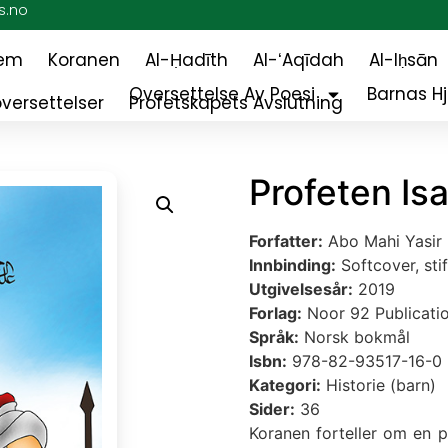
s.no
jem
Koranen
Al-Ḥadīth
Al-ʻAqīdah
Al-Iḥsān
Oversettelse Av Poesi
Barnas H
versettelser
Profetskapets Avslutning
Profeten Is
Forfatter:
Abo Mahi Yasir 
Innbinding:
Softcover, stif
Utgivelsesår:
2019
Forlag:
Noor 92 Publicatio
Språk:
Norsk bokmål
Isbn:
978-82-93517-16-0
Kategori:
Historie (barn)
Sider:
36
Koranen forteller om en p