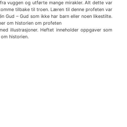
e fra vuggen og utførte mange mirakler. Alt dette var
 komme tilbake til troen. Læren til denne profeten var
 én Gud – Gud som ikke har barn eller noen likestilte.
 mer om historien om profeten
t med illustrasjoner. Heftet inneholder oppgaver som
 om historien.