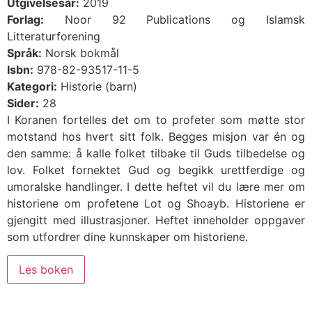
Utgivelsesår:
2019
Forlag:
Noor 92 Publications og Islamsk
Litteraturforening
Språk:
Norsk bokmål
Isbn:
978-82-93517-11-5
Kategori:
Historie (barn)
Sider:
28
I Koranen fortelles det om to profeter som møtte stor
motstand hos hvert sitt folk. Begges misjon var én og
den samme: å kalle folket tilbake til Guds tilbedelse og
lov. Folket fornektet Gud og begikk urettferdige og
umoralske handlinger. I dette heftet vil du lære mer om
historiene om profetene Lot og Shoayb. Historiene er
gjengitt med illustrasjoner. Heftet inneholder oppgaver
som utfordrer dine kunnskaper om historiene.
Les boken