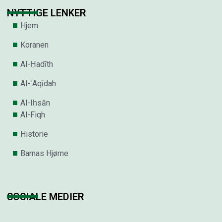
NYTTIGE LENKER
Hjem
Koranen
Al-Ḥadīth
Al-ʻAqīdah
Al-Iḥsān
Al-Fiqh
Historie
Barnas Hjørne
SOSIALE MEDIER