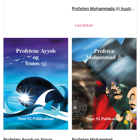
Profeten Moḥammads ﷺ hustruer
Les boken
Profeten Ayyob og Yonos
Profeten Mohammad