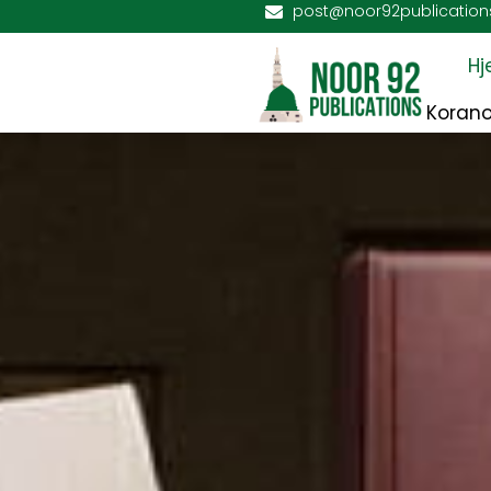
post@noor92publication
H
Korano