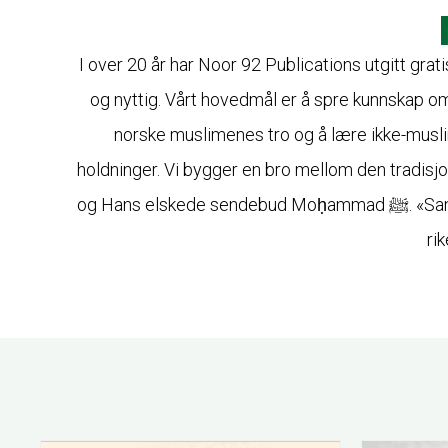
I over 20 år har Noor 92 Publications utgitt grat
og nyttig. Vårt hovedmål er å spre kunnskap om 
norske muslimenes tro og å lære ikke-musl
holdninger. Vi bygger en bro mellom den tradisj
og Hans elskede sendebud Moḥammad ﷺ. «Sannelig, Gud gir liv til hjertet gjennom visdommens lys, slik som Han gir liv til den døde jorden ved himmelens
ri