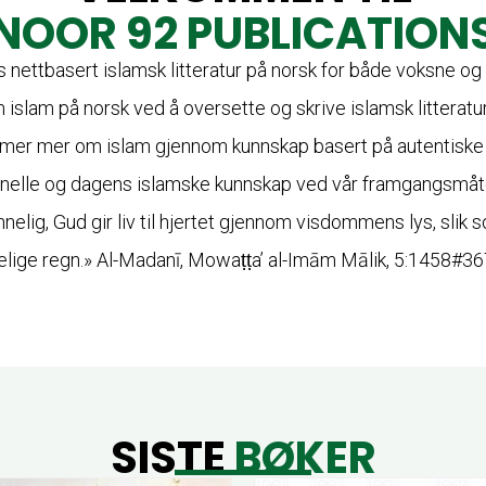
NOOR 92 PUBLICATION
is nettbasert islamsk litteratur på norsk for både voksne og 
islam på norsk ved å oversette og skrive islamsk litteratu
imer mer om islam gjennom kunnskap basert på autentiske k
onelle og dagens islamske kunnskap ved vår framgangsmåte. 
kelige regn.» Al-Madanī, Mowaṭṭa’ al-Imām Mālik, 5:1458#36
SISTE
BØKER