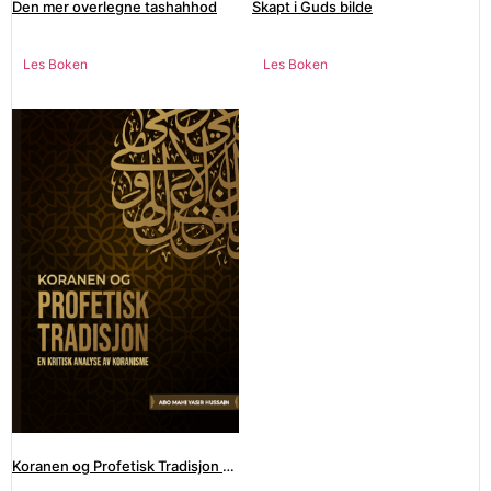
Den mer overlegne tashahhod
Skapt i Guds bilde
Les Boken
Les Boken
Koranen og Profetisk Tradisjon – En kritisk analyse av koranisme