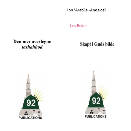
Ibn ʻArabī al-Andalosī
Les Boken