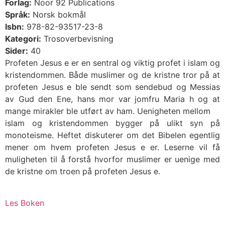
Forlag:
Noor 92 Publications
Språk:
Norsk bokmål
Isbn:
978-82-93517-23-8
Kategori:
Trosoverbevisning
Sider:
40
Profeten Jesus e er en sentral og viktig profet i islam og
kristendommen. Både muslimer og de kristne tror på at
profeten Jesus e ble sendt som sendebud og Messias
av Gud den Ene, hans mor var jomfru Maria h og at
mange mirakler ble utført av ham. Uenigheten mellom
islam og kristendommen bygger på ulikt syn på
monoteisme. Heftet diskuterer om det Bibelen egentlig
mener om hvem profeten Jesus e er. Leserne vil få
muligheten til å forstå hvorfor muslimer er uenige med
de kristne om troen på profeten Jesus e.
Les Boken