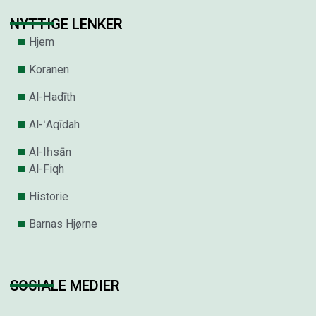
NYTTIGE LENKER
Hjem
Koranen
Al-Ḥadīth
Al-ʻAqīdah
Al-Iḥsān
Al-Fiqh
Historie
Barnas Hjørne
SOSIALE MEDIER