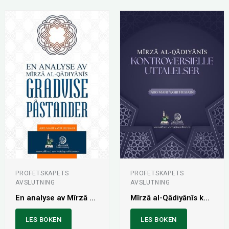
PROFETSKAPETS
PROFETSKAPETS
AVSLUTNING
AVSLUTNING
En analyse av Mīrzā al-Qādiyānīs gradvise påstander
Mīrzā al-Qādiyānīs kontroversielle uttalelser
LES BOKEN
LES BOKEN