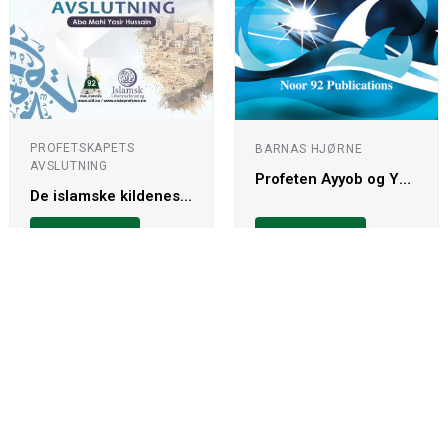
PROFETSKAPETS
BARNAS HJØRNE
AVSLUTNING
Profeten Ayyob og Yonos
De islamske kildenes vitnesbyrd om profetskapets avslutning
LES BOKEN
LES BOKEN