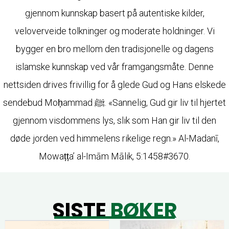
gjennom kunnskap basert på autentiske kilder,
veloverveide tolkninger og moderate holdninger. Vi
bygger en bro mellom den tradisjonelle og dagens
islamske kunnskap ved vår framgangsmåte. Denne
nettsiden drives frivillig for å glede Gud og Hans elskede
sendebud Moḥammad ﷺ. «Sannelig, Gud gir liv til hjertet
gjennom visdommens lys, slik som Han gir liv til den
døde jorden ved himmelens rikelige regn.» Al-Madanī,
Mowaṭṭa’ al-Imām Mālik, 5:1458#3670.
SISTE
BØKER