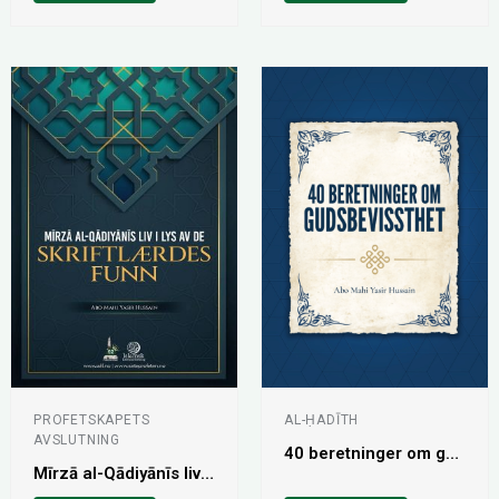
PROFETSKAPETS
AL-ḤADĪTH
AVSLUTNING
40 beretninger om gudsbevissthet
Mīrzā al-Qādiyānīs liv i lys av de skriftlærdes funn