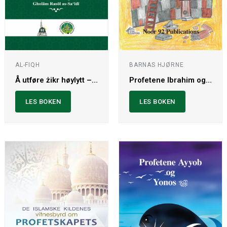
BARNAS HJØRNE
AL-FIQH
Profetene Ibrahim og Ismael
Å utføre żikr høylytt – mellom kjetteri og tradisjon
LES BOKEN
LES BOKEN